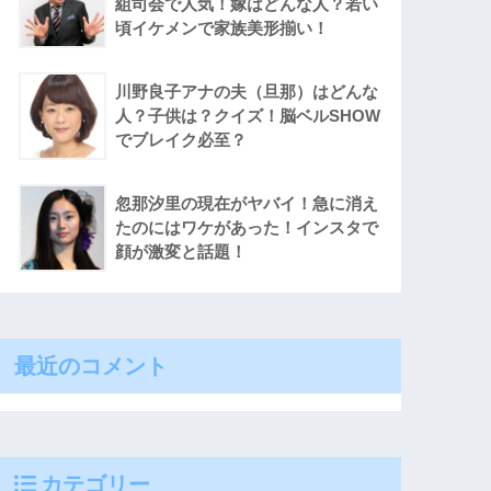
組司会で人気！嫁はどんな人？若い
頃イケメンで家族美形揃い！
川野良子アナの夫（旦那）はどんな
人？子供は？クイズ！脳ベルSHOW
でブレイク必至？
忽那汐里の現在がヤバイ！急に消え
たのにはワケがあった！インスタで
顔が激変と話題！
最近のコメント
カテゴリー